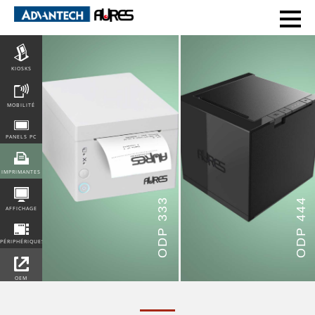
POS
KIOSKS
MOBILITÉ
PANELS PC
IMPRIMANTES
ODP 333
ODP 444
AFFICHAGE
PÉRIPHÉRIQUES
OEM
INTEGRATION