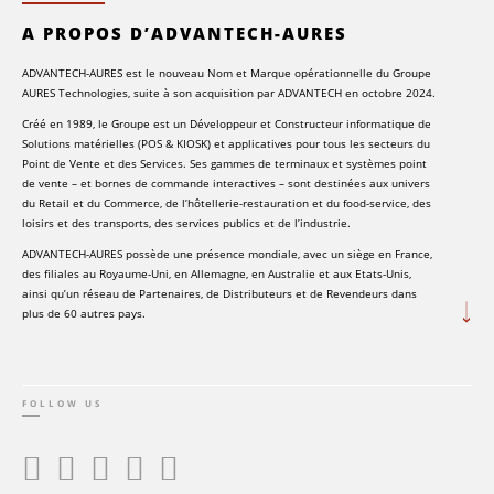
A PROPOS D’ADVANTECH-AURES
ADVANTECH-AURES est le nouveau Nom et Marque opérationnelle du Groupe
AURES Technologies, suite à son acquisition par ADVANTECH en octobre 2024.
Créé en 1989, le Groupe est un Développeur et Constructeur informatique de
Solutions matérielles (POS & KIOSK) et applicatives pour tous les secteurs du
Point de Vente et des Services. Ses gammes de terminaux et systèmes point
de vente – et bornes de commande interactives – sont destinées aux univers
du Retail et du Commerce, de l’hôtellerie-restauration et du food-service, des
loisirs et des transports, des services publics et de l’industrie.
ADVANTECH-AURES possède une présence mondiale, avec un siège en France,
des filiales au Royaume-Uni, en Allemagne, en Australie et aux Etats-Unis,
ainsi qu’un réseau de Partenaires, de Distributeurs et de Revendeurs dans
plus de 60 autres pays.
FOLLOW US